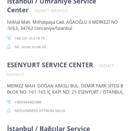
İstanbul / Ümraniye Service
Center
HİZMET MERKEZİ
İstiklal Mah. Mithatpaşa Cad. AĞAOĞLU II MERKEZİ NO
:9/63, 34762 Ümraniye/İstanbul
+90 531 313 19 75
Mr. Amar Arrak Ali
ESENYURT SERVICE CENTER
HİZMET
MERKEZİ
MERKEZ MAH. DOĞAN ARASLI BUL. DEMİR PARK SİTESİ B
BLOK NO: 161-165 İÇ KAPI NO: 25 ESENYURT / İSTANBUL
+905444482988
MOHAMMED ATTWAN SALIH
İstanbul / Bağcılar Service