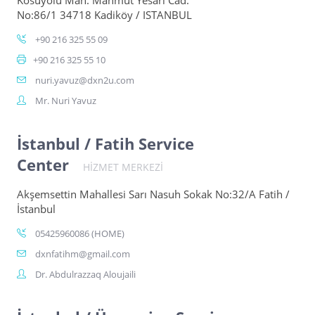
Kosuyolu Mah. Mahmut Yesari Cad.
No:86/1 34718 Kadiköy / ISTANBUL
+90 216 325 55 09
+90 216 325 55 10
nuri.yavuz@dxn2u.com
Mr. Nuri Yavuz
İstanbul / Fatih Service
Center
HİZMET MERKEZİ
Akşemsettin Mahallesi Sarı Nasuh Sokak No:32/A Fatih /
İstanbul
05425960086 (HOME)
dxnfatihm@gmail.com
Dr. Abdulrazzaq Aloujaili